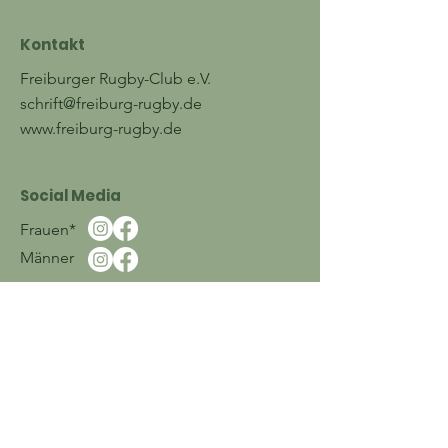
Kontakt
Freiburger Rugby-Club e.V.
schrift@freiburg-rugby.de
www.freiburg-rugby.de
Social Media
Frauen*
Männer
Bleib immer auf dem
neuesten Stand mit dem
Freiburger Rugby
Newsletter