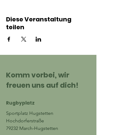
Diese Veranstaltung
teilen
Komm vorbei, wir
freuen uns auf dich!
Rugbyplatz
Sportplatz Hugstetten
Hochdorferstraße
79232 March-Hugstetten