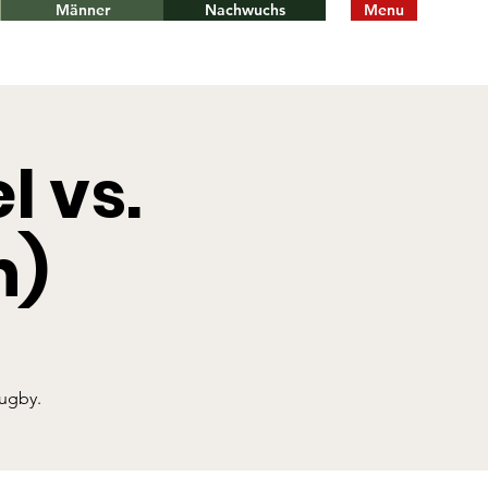
Männer
Nachwuchs
Menu
l vs.
n)
Rugby.