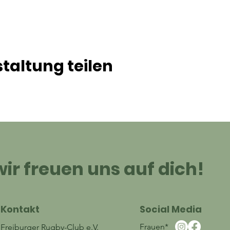
taltung teilen
ir freuen uns auf dich!
Kontakt
Social Media
Frauen*
Freiburger Rugby-Club e.V.