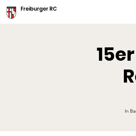
Freiburger RC
15er
R
In Ba